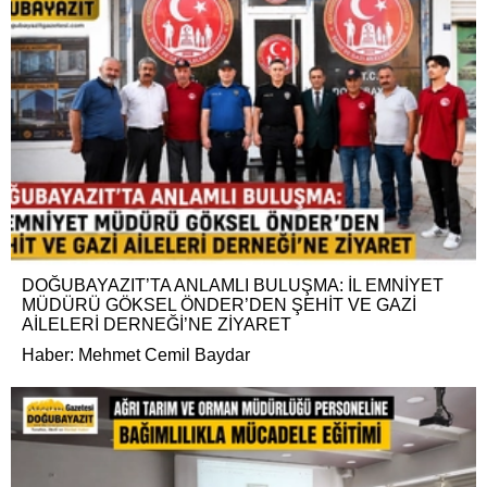
DOĞUBAYAZIT’TA ANLAMLI BULUŞMA: İL EMNİYET
MÜDÜRÜ GÖKSEL ÖNDER’DEN ŞEHİT VE GAZİ
AİLELERİ DERNEĞİ’NE ZİYARET
Haber: Mehmet Cemil Baydar