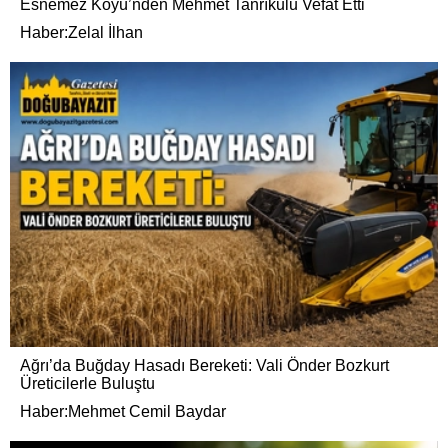
Esnemez Köyü’nden Mehmet Tanrıkulu Vefat Etti
Haber:Zelal İlhan
Ağrı’da Buğday Hasadı Bereketi: Vali Önder Bozkurt
Üreticilerle Buluştu
Haber:Mehmet Cemil Baydar