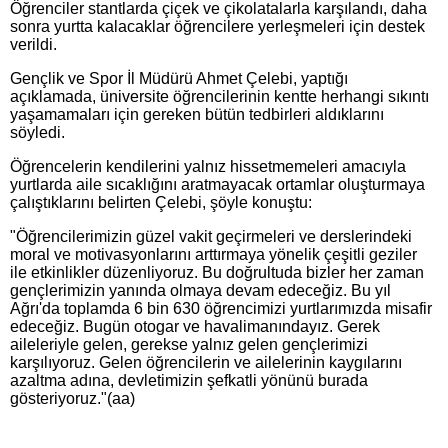
Öğrenciler stantlarda çiçek ve çikolatalarla karşılandı, daha
sonra yurtta kalacaklar öğrencilere yerleşmeleri için destek
verildi.
Gençlik ve Spor İl Müdürü Ahmet Çelebi, yaptığı
açıklamada, üniversite öğrencilerinin kentte herhangi sıkıntı
yaşamamaları için gereken bütün tedbirleri aldıklarını
söyledi.
Öğrencelerin kendilerini yalnız hissetmemeleri amacıyla
yurtlarda aile sıcaklığını aratmayacak ortamlar oluşturmaya
çalıştıklarını belirten Çelebi, şöyle konuştu:
"Öğrencilerimizin güzel vakit geçirmeleri ve derslerindeki
moral ve motivasyonlarını arttırmaya yönelik çeşitli geziler
ile etkinlikler düzenliyoruz. Bu doğrultuda bizler her zaman
gençlerimizin yanında olmaya devam edeceğiz. Bu yıl
Ağrı'da toplamda 6 bin 630 öğrencimizi yurtlarımızda misafir
edeceğiz. Bugün otogar ve havalimanındayız. Gerek
aileleriyle gelen, gerekse yalnız gelen gençlerimizi
karşılıyoruz. Gelen öğrencilerin ve ailelerinin kaygılarını
azaltma adına, devletimizin şefkatli yönünü burada
gösteriyoruz."(aa)