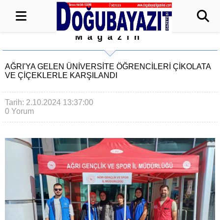
Magazin
AĞRI'YA GELEN ÜNİVERSİTE ÖĞRENCİLERİ ÇİKOLATA
VE ÇİÇEKLERLE KARŞILANDI
Tarih: 2.10.2024 13:37:00
0 Yorum