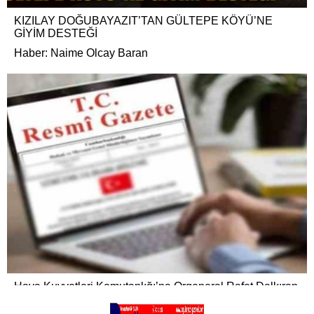
KIZILAY DOĞUBAYAZIT’TAN GÜLTEPE KÖYÜ’NE
GİYİM DESTEĞİ
Haber: Naime Olcay Baran
Hava Kuvvetleri Komutanlığı’na Orgeneral Rafet Dalkıran
atandı