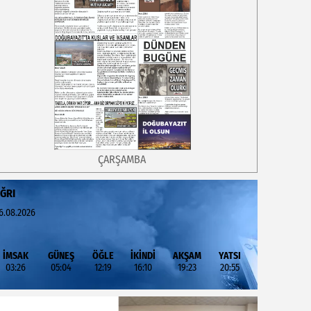
ÇARŞAMBA
ĞRI
6.08.2026
İMSAK
GÜNEŞ
ÖĞLE
İKİNDİ
AKŞAM
YATSI
03:26
05:04
12:19
16:10
19:23
20:55