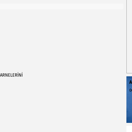
ARNELERİNİ
A
0