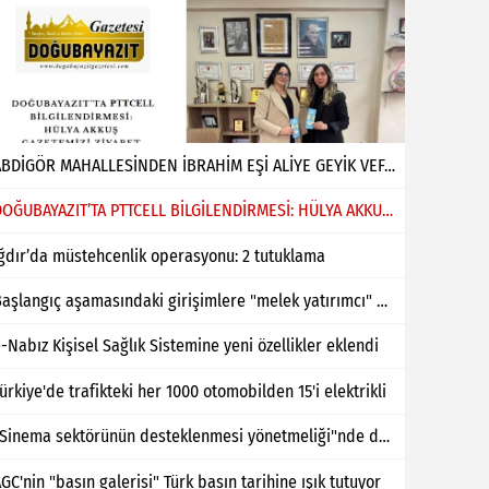
ABDİGÖR MAHALLESİNDEN İBRAHİM EŞİ ALİYE GEYİK VEFAT ETMİŞTİR
DOĞUBAYAZIT’TA PTTCELL BİLGİLENDİRMESİ: HÜLYA AKKUŞ GAZETEMİZİ ZİYARET ETTİ
ğdır’da müstehcenlik operasyonu: 2 tutuklama
Başlangıç aşamasındaki girişimlere "melek yatırımcı" desteği
-Nabız Kişisel Sağlık Sistemine yeni özellikler eklendi
ürkiye'de trafikteki her 1000 otomobilden 15'i elektrikli
"Sinema sektörünün desteklenmesi yönetmeliği"nde değişiklik yapıldı
GC'nin "basın galerisi" Türk basın tarihine ışık tutuyor