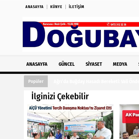
ANASAYFA
KÜNYE
İLETIŞIM
ANASAYFA
GÜNCEL
SIYASET
MEDYA
Ağrı’da Buğday Hasadı Bereketi: Vali Önde
Popüler
İlginizi Çekebilir