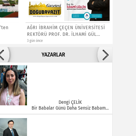
’ten
AĞRI İBRAHİM ÇEÇEN ÜNİVERSİTESİ
DOĞUBAY
REKTÖRÜ PROF. DR. İLHAMİ GÜL...
YETKİLİ
3 gün önce
3 gün önce
Adile ADIGÜZEL
YAZARLAR
Bu Şehrin Ortasında Çürüyen Bir Yapı Var
Dengi ÇELİK
Bir Babalar Günü Daha Sensiz Babam…