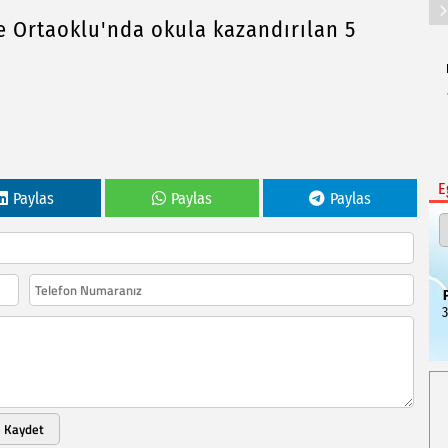
e Ortaoklu'nda okula kazandırılan 5
E
Paylas
Paylas
Paylas
3
Kaydet