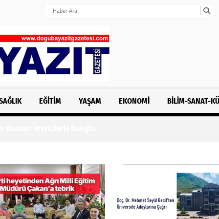
SAĞLIK
EĞITIM
YAŞAM
EKONOMI
BILIM-SANAT-K
r Bozkurt Üreticilerle Buluştu