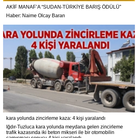
AKİF MANAF’A “SUDAN-TÜRKİYE BARIŞ ÖDÜLÜ”
Haber: Naime Olcay Baran
kara yolunda zincirleme kaza: 4 kişi yaralandı
Iğdır-Tuzluca kara yolunda meydana gelen zincirleme
trafik kazasında iki beton mikseri ile bir otomobilin
çarpışması sonucu 4 kişi yaralandı.