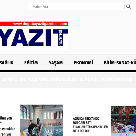
SAĞLIK
EĞITIM
YAŞAM
EKONOMI
BILIM-SANAT-K
MESLEK: DR. EMİR SENA DOĞUBAYAZIT’TA GÖNÜLLERİ FETHEDİYOR