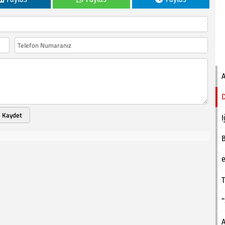
Kaydet
I
e
T
A