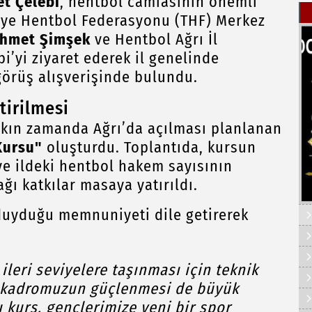
et Çelebi
, hentbol camiasının önemli
kiye Hentbol Federasyonu (THF) Merkez
hmet Şimşek
ve Hentbol Ağrı İl
bi’yi ziyaret ederek il genelinde
görüş alışverişinde bulundu.
tirilmesi
kın zamanda Ağrı’da açılması planlanan
Kursu"
oluşturdu. Toplantıda, kursun
ve ildeki hentbol hakem sayısının
ağı katkılar masaya yatırıldı.
 duyduğu memnuniyeti dile getirerek
ileri seviyelere taşınması için teknik
i kadromuzun güçlenmesi de büyük
 kurs, gençlerimize yeni bir spor