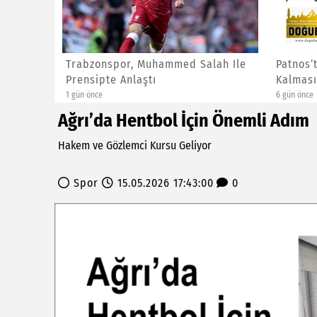
8 Saat:
Trabzonspor, Muhammed Salah Ile
Patnos’
.
Prensipte Anlaştı
Kalması
Yüzm...
1 gün önce
6 gün önce
Ağrı’da Hentbol İçin Önemli Adım
Hakem ve Gözlemci Kursu Geliyor
Spor
15.05.2026 17:43:00
0