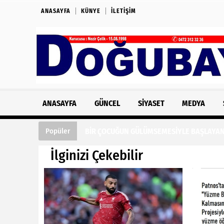
ANASAYFA
KÜNYE
İLETIŞIM
ANASAYFA
GÜNCEL
SIYASET
MEDYA
BİR ÇOCUĞUN GÜLÜMSEMESİYLE BAŞLAYAN 
Popüler
İlginizi Çekebilir