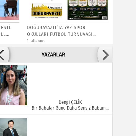
ESTİ:
DOĞUBAYAZIT’TA YAZ SPOR
Eleşkirt
LL...
OKULLARI FUTBOL TURNUVASI
Kulübü 
HEYECANI B...
1 hafta önce
1 hafta önce
Adile ADIGÜZEL
YAZARLAR
Bu Şehrin Ortasında Çürüyen Bir Yapı Var
Dengi ÇELİK
Bir Babalar Günü Daha Sensiz Babam…