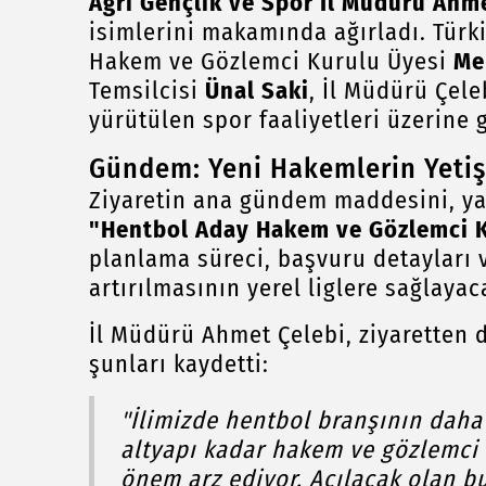
Ağrı Gençlik ve Spor İl Müdürü Ahm
isimlerini makamında ağırladı. Tür
Hakem ve Gözlemci Kurulu Üyesi
Me
Temsilcisi
Ünal Saki
, İl Müdürü Çele
yürütülen spor faaliyetleri üzerine 
Gündem: Yeni Hakemlerin Yetiş
Ziyaretin ana gündem maddesini, ya
"Hentbol Aday Hakem ve Gözlemci 
planlama süreci, başvuru detayları 
artırılmasının yerel liglere sağlayac
İl Müdürü Ahmet Çelebi, ziyaretten
şunları kaydetti:
"İlimizde hentbol branşının daha 
altyapı kadar hakem ve gözlemc
önem arz ediyor. Açılacak olan bu