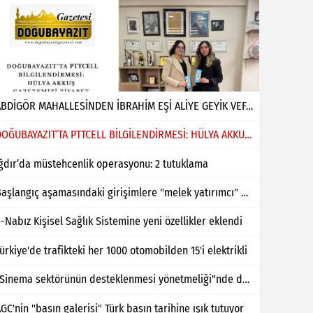
ABDİGÖR MAHALLESİNDEN İBRAHİM EŞİ ALİYE GEYİK VEFAT ETMİŞTİR
DOĞUBAYAZIT’TA PTTCELL BİLGİLENDİRMESİ: HÜLYA AKKUŞ GAZETEMİZİ ZİYARET ETTİ
ğdır’da müstehcenlik operasyonu: 2 tutuklama
Başlangıç aşamasındaki girişimlere "melek yatırımcı" desteği
-Nabız Kişisel Sağlık Sistemine yeni özellikler eklendi
ürkiye'de trafikteki her 1000 otomobilden 15'i elektrikli
"Sinema sektörünün desteklenmesi yönetmeliği"nde değişiklik yapıldı
GC'nin "basın galerisi" Türk basın tarihine ışık tutuyor