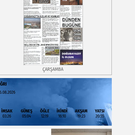
ÇARŞAMBA
ĞRI
6.08.2026
İMSAK
GÜNEŞ
ÖĞLE
İKİNDİ
AKŞAM
YATSI
03:26
05:04
12:19
16:10
19:23
20:55