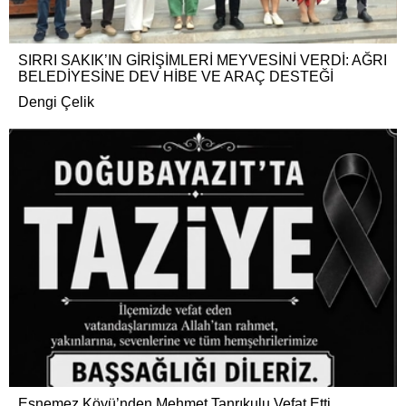
SIRRI SAKIK’IN GİRİŞİMLERİ MEYVESİNİ VERDİ: AĞRI
BELEDİYESİNE DEV HİBE VE ARAÇ DESTEĞİ
Dengi Çelik
Esnemez Köyü’nden Mehmet Tanrıkulu Vefat Etti