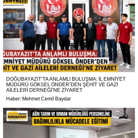
DOĞUBAYAZIT’TA ANLAMLI BULUŞMA: İL EMNİYET
MÜDÜRÜ GÖKSEL ÖNDER’DEN ŞEHİT VE GAZİ
AİLELERİ DERNEĞİ’NE ZİYARET
Haber: Mehmet Cemil Baydar