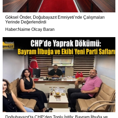
Göksel Önder, Doğubayazıt Emniyeti’nde Çalışmaları
Yerinde Değerlendirdi
Haber:Naime Olcay Baran
Doğubayazıt’ta CHP’den Toplu İstifa: Bayram İlbuğa ve