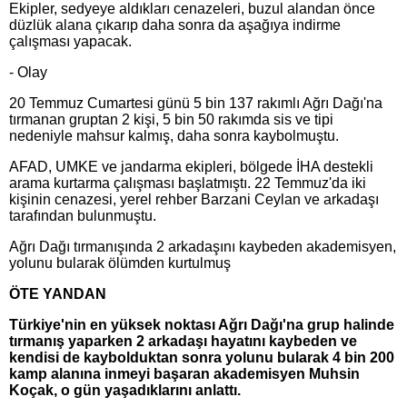
Ekipler, sedyeye aldıkları cenazeleri, buzul alandan önce
düzlük alana çıkarıp daha sonra da aşağıya indirme
çalışması yapacak.
- Olay
20 Temmuz Cumartesi günü 5 bin 137 rakımlı Ağrı Dağı'na
tırmanan gruptan 2 kişi, 5 bin 50 rakımda sis ve tipi
nedeniyle mahsur kalmış, daha sonra kaybolmuştu.
AFAD, UMKE ve jandarma ekipleri, bölgede İHA destekli
arama kurtarma çalışması başlatmıştı. 22 Temmuz'da iki
kişinin cenazesi, yerel rehber Barzani Ceylan ve arkadaşı
tarafından bulunmuştu.
Ağrı Dağı tırmanışında 2 arkadaşını kaybeden akademisyen,
yolunu bularak ölümden kurtulmuş
ÖTE YANDAN
Türkiye'nin en yüksek noktası Ağrı Dağı'na grup halinde
tırmanış yaparken 2 arkadaşı hayatını kaybeden ve
kendisi de kaybolduktan sonra yolunu bularak 4 bin 200
kamp alanına inmeyi başaran akademisyen Muhsin
Koçak, o gün yaşadıklarını anlattı.