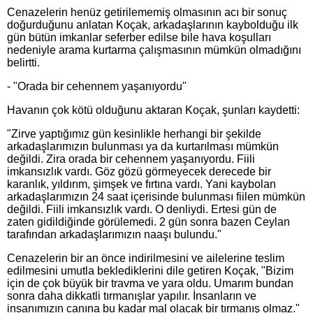
Cenazelerin henüz getirilememiş olmasının acı bir sonuç
doğurduğunu anlatan Koçak, arkadaşlarının kaybolduğu ilk
gün bütün imkanlar seferber edilse bile hava koşulları
nedeniyle arama kurtarma çalışmasının mümkün olmadığını
belirtti.
- "Orada bir cehennem yaşanıyordu"
Havanın çok kötü olduğunu aktaran Koçak, şunları kaydetti:
"Zirve yaptığımız gün kesinlikle herhangi bir şekilde
arkadaşlarımızın bulunması ya da kurtarılması mümkün
değildi. Zira orada bir cehennem yaşanıyordu. Fiili
imkansızlık vardı. Göz gözü görmeyecek derecede bir
karanlık, yıldırım, şimşek ve fırtına vardı. Yani kaybolan
arkadaşlarımızın 24 saat içerisinde bulunması fiilen mümkün
değildi. Fiili imkansızlık vardı. O denliydi. Ertesi gün de
zaten gidildiğinde görülemedi. 2 gün sonra bazen Ceylan
tarafından arkadaşlarımızın naaşı bulundu."
Cenazelerin bir an önce indirilmesini ve ailelerine teslim
edilmesini umutla beklediklerini dile getiren Koçak, "Bizim
için de çok büyük bir travma ve yara oldu. Umarım bundan
sonra daha dikkatli tırmanışlar yapılır. İnsanların ve
insanımızın canına bu kadar mal olacak bir tırmanış olmaz."