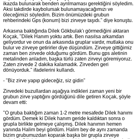
ikazda bulunarak benden ayrılmaması gerektiğini söyledim.
Aksi takdirde kaybolursak bulunamayacağımızı ve
öleceğimizi söyledim. Bizim önümüzdeki grubun
rehberindeki Gps (konum) bizi zirveye taşıdı." diye konuştu.
Arkasına baktığında Dilek Gökbulak'ı görmediğini aktaran
Koçak, "Dilek Hanım yoktu artık. Ben nasılsa arkamdan
geliyordur ve onun da arkasında gruplar vardır, mutlaka onu
bulur ve zirveye getirirler diye düşündüm. Zirveye gittiğimiz
zaman ben zirvede olduğumu gördüm. Bunu gps aletinin
metalinden anladım, başka türlü zaten zirveyi göremiyoruz.
Zaten zirvede 2 dakika kalamadık. Zirveden geri
dönüyorduk." ifadelerini kullandı.
- "Biz zirve yapıp gideceğiz, siz gidin"
Zirvedeki buzullardan aşağıya indikleri zaman yeni bir
grubun zirve yaptığını gördüğünü dile getiren Koçak, şöyle
devam etti:
"O gruba baktığım zaman 1-2 metre mesafede Dilek hanımı
gördüm. Demek ki Dilek hanım geride kaldıktan sonra o
grupla birlikte gelmeye çalışmış. Dilek hanımın hemen
yanında Halim beyi gördüm. Halim bey de aynı zamanda
bizim grubumuzdan koparak başka bir grupla zirveye