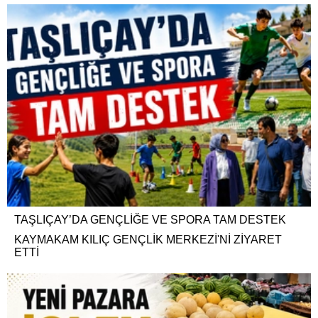
TAŞLIÇAY’DA GENÇLİĞE VE SPORA TAM DESTEK
KAYMAKAM KILIÇ GENÇLİK MERKEZİ'Nİ ZİYARET
ETTİ