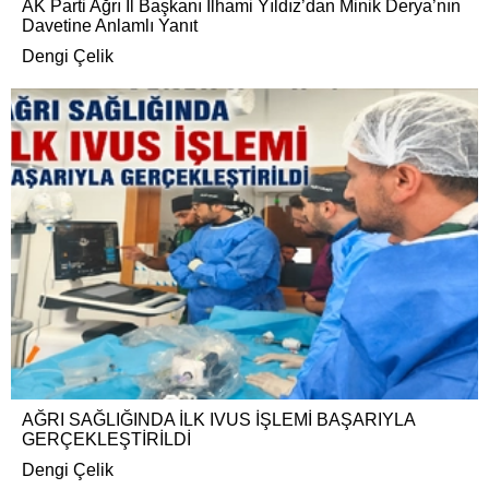
AK Parti Ağrı İl Başkanı İlhami Yıldız’dan Minik Derya’nın
Davetine Anlamlı Yanıt
Dengi Çelik
AĞRI SAĞLIĞINDA İLK IVUS İŞLEMİ BAŞARIYLA
GERÇEKLEŞTİRİLDİ
Dengi Çelik