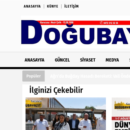
ANASAYFA
KÜNYE
İLETIŞIM
ANASAYFA
GÜNCEL
SIYASET
MEDYA
Ağrı’da Buğday Hasadı Bereketi: Vali Önde
Popüler
İlginizi Çekebilir