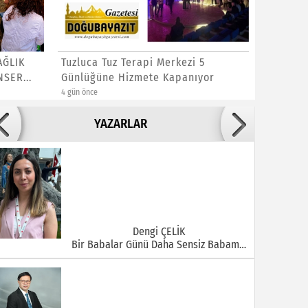
AĞLIK
Tuzluca Tuz Terapi Merkezi 5
DOĞUBAY
SER...
Günlüğüne Hizmete Kapanıyor
HASTANE
KARŞI Bİ
4 gün önce
6 gün önce
Adile ADIGÜZEL
YAZARLAR
Bu Şehrin Ortasında Çürüyen Bir Yapı Var
Dengi ÇELİK
Bir Babalar Günü Daha Sensiz Babam…