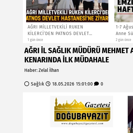
I KUTLU
AĞRI MİLLETVEKİLİ RUKEN
1-7 Ağu
KİLERCİ’DEN PATNOS DEVLET
Anne Sü
HASTANESİ’...
1 gün önce
2 gün önce
AĞRI İL SAĞLIK MÜDÜRÜ MEHMET 
KENARINDA İLK MÜDAHALE
Haber: Zelal İlhan
Sağlık
18.05.2026 15:01:00
0