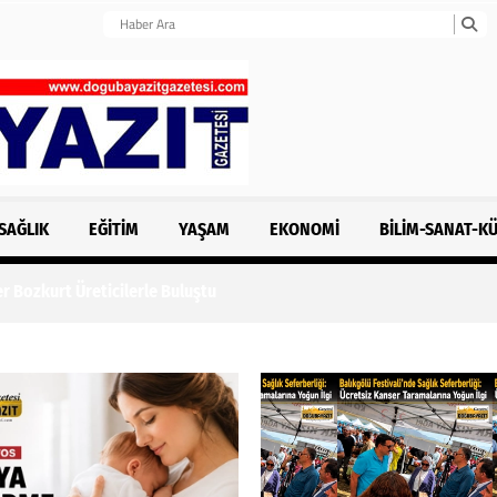
SAĞLIK
EĞITIM
YAŞAM
EKONOMI
BILIM-SANAT-K
r Bozkurt Üreticilerle Buluştu