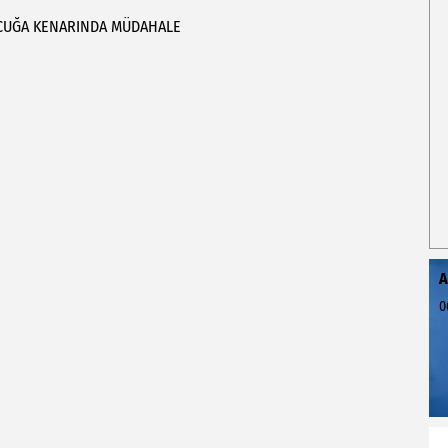
CUĞA
KENARINDA
MÜDAHALE
A
0