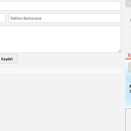
E
Kaydet
3