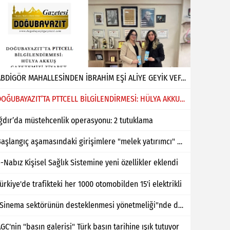
ABDİGÖR MAHALLESİNDEN İBRAHİM EŞİ ALİYE GEYİK VEFAT ETMİŞTİR
DOĞUBAYAZIT’TA PTTCELL BİLGİLENDİRMESİ: HÜLYA AKKUŞ GAZETEMİZİ ZİYARET ETTİ
ğdır’da müstehcenlik operasyonu: 2 tutuklama
Başlangıç aşamasındaki girişimlere "melek yatırımcı" desteği
-Nabız Kişisel Sağlık Sistemine yeni özellikler eklendi
ürkiye'de trafikteki her 1000 otomobilden 15'i elektrikli
"Sinema sektörünün desteklenmesi yönetmeliği"nde değişiklik yapıldı
GC'nin "basın galerisi" Türk basın tarihine ışık tutuyor