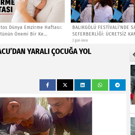
stos Dünya Emzirme Haftası:
BALIKGÖLÜ FESTİVALİ’NDE S
tünün Önemi Bir Ke...
SEFERBERLİĞİ: ÜCRETSİZ KAN
2 gün önce
ACU’DAN YARALI ÇOCUĞA YOL