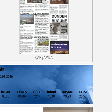
ÇARŞAMBA
ĞRI
6.08.2026
İMSAK
GÜNEŞ
ÖĞLE
İKİNDİ
AKŞAM
YATSI
03:26
05:04
12:19
16:10
19:23
20:55