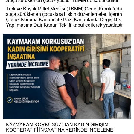
Suça sürüklenen çocuk yasası TBMM’de kabul edildi
Türkiye Büyük Millet Meclisi (TBMM) Genel Kurulu’nda,
suça sürüklenen çocuklara ilişkin düzenlemeleri içeren
Çocuk Koruma Kanunu ile Bazı Kanunlarda Değişiklik
Yapılmasına Dair Kanun Teklifi kabul edilerek yasalaştı.
KAYMAKAM KORKUSUZ'DAN KADIN GİRİŞİMİ
KOOPERATİFİ İNŞAATINA YERİNDE İNCELEME