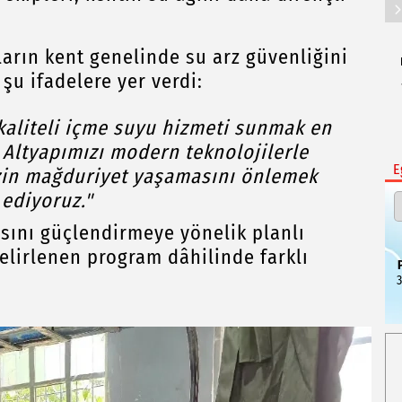
aların kent genelinde su arz güvenliğini
şu ifadelere yer verdi:
e kaliteli içme suyu hizmeti sunmak en
 Altyapımızı modern teknolojilerle
E
zin mağduriyet yaşamasını önlemek
ediyoruz."
ısını güçlendirmeye yönelik planlı
elirlenen program dâhilinde farklı
3