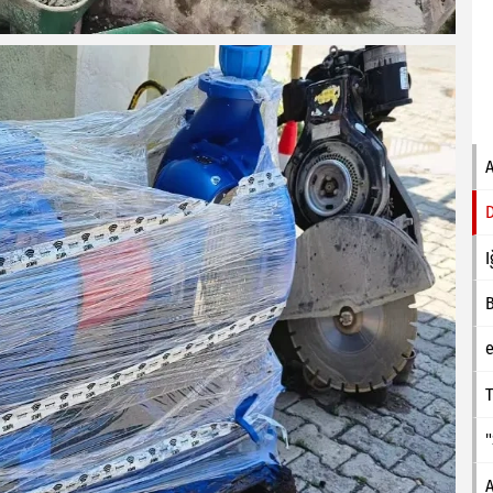
I
e
T
A