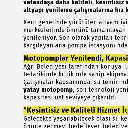
vatandaşa daha kaliteli, kesintisiz
altyapı yenileme çalışmalarına hız
Kent genelinde yürütülen altyapı iy
merkezlerinde ömrünü tamamlayan ve
yenileniyor. Son olarak yapılan tekn
karşılayan ana pompa istasyonundaki
Motopomplar Yenilendi, Kapasit
Ağrı Belediyesi tarafından konuya i
tedarikinde kritik role sahip ekipman
Çalışmalar kapsamında, su teminind
yatay motopomp
, son teknoloji yen
kapasitesi üst seviyeye çıkarıldı.
"Kesintisiz ve Kaliteli Hizmet 
Gelecekte yaşanabilecek olası su ke
önüne geçmeyi hedefleyen belediye e