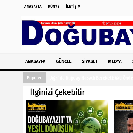
ANASAYFA
KÜNYE
İLETIŞIM
ANASAYFA
GÜNCEL
SIYASET
MEDYA
Ağrı’da Buğday Hasadı Bereketi: Vali Önde
Popüler
İlginizi Çekebilir