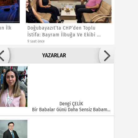
n İlk
Doğubayazıt’ta CHP’den Toplu
Çizmeli
İstifa: Bayram İlbuğa Ve Ekibi ...
9 saat önce
14 saat önce
Adile ADIGÜZEL
YAZARLAR
Bu Şehrin Ortasında Çürüyen Bir Yapı Var
Dengi ÇELİK
Bir Babalar Günü Daha Sensiz Babam…