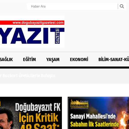
SAĞLIK
EĞITIM
YAŞAM
EKONOMI
BILIM-SANAT-K
r Bozkurt Üreticilerle Buluştu