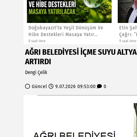
keti:
Doğubayazıt’ta Yeşil Dönüşüm Ve
Etin Şa
...
Hibe Destekleri Masaya Yatır...
Çağrı: “
8 saat önce
9 saat önce
AĞRI BELEDİYESİ İÇME SUYU ALTYA
ARTIRDI
Dengi Çelik
Güncel
9.07.2026 09:53:00
0