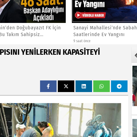
hin’den Doğubayazıt FK İçin
Sanayi Mahallesi’nde Sabahı
Bu Takım Sahipsiz...
Saatlerinde Ev Yangını
9 saat önce
PISINI YENİLERKEN KAPASİTEYİ