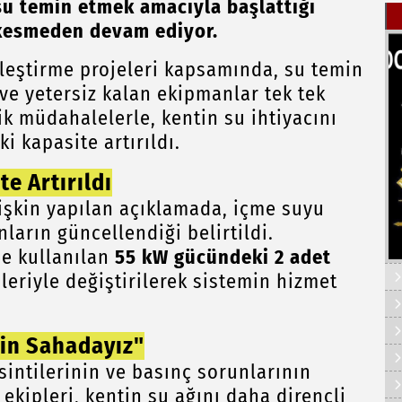
 su temin etmek amacıyla başlattığı
 kesmeden devam ediyor.
ileştirme projeleri kapsamında, su temin
 yetersiz kalan ekipmanlar tek tek
ik müdahalelerle, kentin su ihtiyacını
 kapasite artırıldı.
e Artırıldı
lişkin yapılan açıklamada, içme suyu
ların güncellendiği belirtildi.
e kullanılan
55 kW gücündeki 2 adet
ileriyle değiştirilerek sistemin hizmet
İçin Sahadayız"
sintilerinin ve basınç sorunlarının
kipleri, kentin su ağını daha dirençli