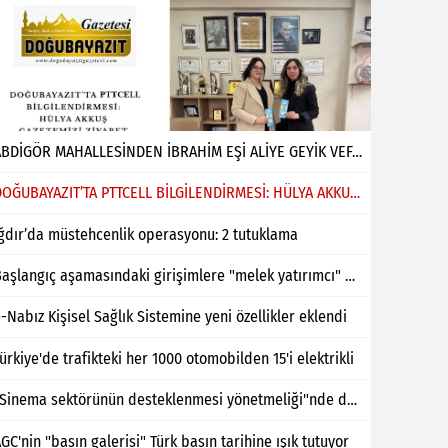
ABDİGÖR MAHALLESİNDEN İBRAHİM EŞİ ALİYE GEYİK VEFAT ETMİŞTİR
DOĞUBAYAZIT’TA PTTCELL BİLGİLENDİRMESİ: HÜLYA AKKUŞ GAZETEMİZİ ZİYARET ETTİ
ğdır’da müstehcenlik operasyonu: 2 tutuklama
Başlangıç aşamasındaki girişimlere "melek yatırımcı" desteği
-Nabız Kişisel Sağlık Sistemine yeni özellikler eklendi
ürkiye'de trafikteki her 1000 otomobilden 15'i elektrikli
"Sinema sektörünün desteklenmesi yönetmeliği"nde değişiklik yapıldı
GC'nin "basın galerisi" Türk basın tarihine ışık tutuyor