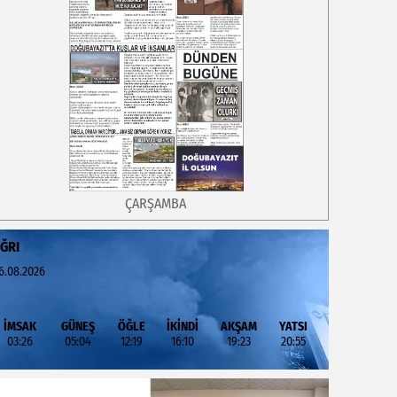
ÇARŞAMBA
ĞRI
6.08.2026
İMSAK
GÜNEŞ
ÖĞLE
İKİNDİ
AKŞAM
YATSI
03:26
05:04
12:19
16:10
19:23
20:55