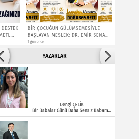
 DESTEK
BİR ÇOCUĞUN GÜLÜMSEMESİYLE
4-10 AĞ
ETL...
BAŞLAYAN MESLEK: DR. EMİR SENA
OLSUN
DO...
1 gün önce
3 gün önce
Adile ADIGÜZEL
YAZARLAR
Bu Şehrin Ortasında Çürüyen Bir Yapı Var
Dengi ÇELİK
Bir Babalar Günü Daha Sensiz Babam…