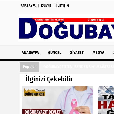
ANASAYFA
KÜNYE
İLETIŞIM
ANASAYFA
GÜNCEL
SIYASET
MEDYA
DOĞUBAYAZIT’TA “BENDENSİN” MAĞAZASI 
Popüler
İlginizi Çekebilir