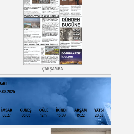
ÇARŞAMBA
ĞRI
7.08.2026
İMSAK
GÜNEŞ
ÖĞLE
İKİNDİ
AKŞAM
YATSI
03:27
05:05
12:19
16:09
19:22
20:53