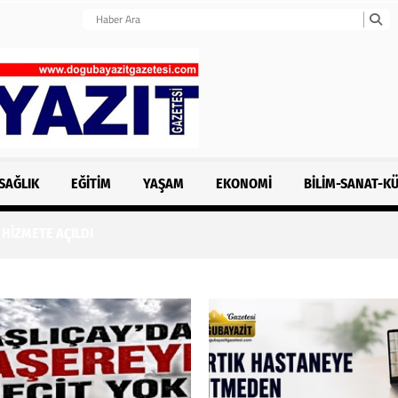
SAĞLIK
EĞITIM
YAŞAM
EKONOMI
BILIM-SANAT-K
HİZMETE AÇILDI