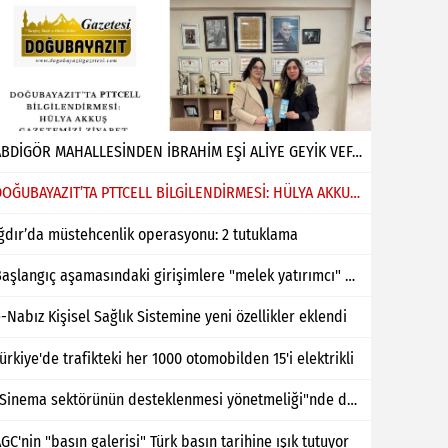
ABDİGÖR MAHALLESİNDEN İBRAHİM EŞİ ALİYE GEYİK VEFAT ETMİŞTİR
DOĞUBAYAZIT’TA PTTCELL BİLGİLENDİRMESİ: HÜLYA AKKUŞ GAZETEMİZİ ZİYARET ETTİ
ğdır’da müstehcenlik operasyonu: 2 tutuklama
Başlangıç aşamasındaki girişimlere "melek yatırımcı" desteği
-Nabız Kişisel Sağlık Sistemine yeni özellikler eklendi
ürkiye'de trafikteki her 1000 otomobilden 15'i elektrikli
"Sinema sektörünün desteklenmesi yönetmeliği"nde değişiklik yapıldı
GC'nin "basın galerisi" Türk basın tarihine ışık tutuyor