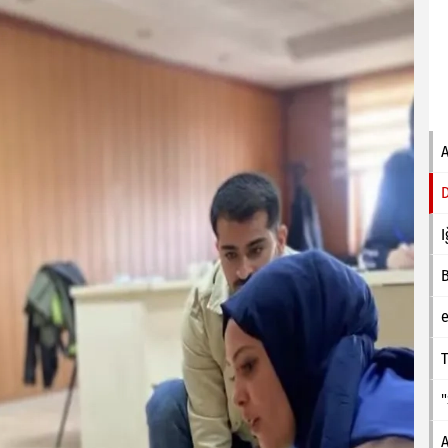
I
e
T
A