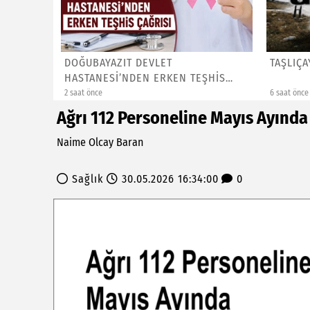
KASAP
DOĞUBAYAZIT DEVLET
TAŞLIÇA
Tİ...
HASTANESİ’NDEN ERKEN TEŞHİS
ÇAĞRISI
2 saat önce
6 saat önce
Ağrı 112 Personeline Mayıs Ayınd
Naime Olcay Baran
Sağlık
30.05.2026 16:34:00
0