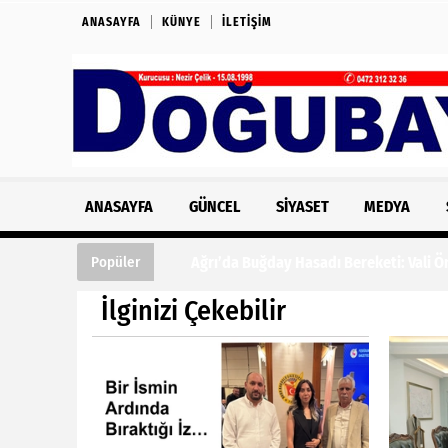
ANASAYFA
KÜNYE
İLETIŞIM
ANASAYFA
GÜNCEL
SIYASET
MEDYA
Ağrı’da Buğday Hasadı Bereketi: Vali Önde
Popüler
İlginizi Çekebilir