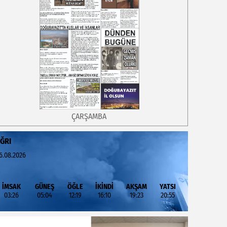
ÇARŞAMBA
ĞRI
6.08.2026
İMSAK
GÜNEŞ
ÖĞLE
İKİNDİ
AKŞAM
YATSI
03:26
05:04
12:19
16:10
19:23
20:55