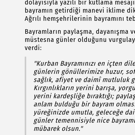
dolayısıyla yazılı bir kutlama mesa
bayramın getirdiği manevi iklime di
Ağrılı hemşehrilerinin bayramını tebr
Bayramların paylaşma, dayanışma ve
müstesna günler olduğunu vurgulaya
verdi:
"Kurban Bayramınızı en içten dil
günlerin gönüllerimize huzur, sof
sağlık, afiyet ve daimî mutluluk 
Kırgınlıkların yerini barışa, yorg
yerini kardeşliğe bıraktığı; payl
anlam bulduğu bir bayram olması 
yüreğinizde umutla, geleceğe dai
günler temennisiyle nice bayraml
mübarek olsun."