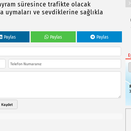
yram süresince trafikte olacak
a uymaları ve sevdiklerine sağlıkla
Paylas
Paylas
Paylas
E
3
Kaydet