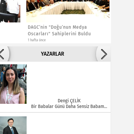
DAGC’nin "Doğu’nun Medya
BİK GEN
Oscarları" Sahiplerini Buldu
ÇAY ERZ
B...
1 hafta önce
1 hafta önce
Adile ADIGÜZEL
YAZARLAR
Bu Şehrin Ortasında Çürüyen Bir Yapı Var
Dengi ÇELİK
Bir Babalar Günü Daha Sensiz Babam…