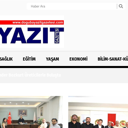
SAĞLIK
EĞITIM
YAŞAM
EKONOMI
BILIM-SANAT-K
r Bozkurt Üreticilerle Buluştu