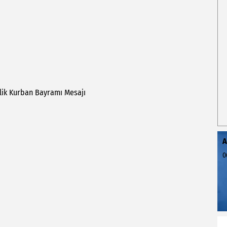
lik
Kurban
Bayramı
Mesajı
A
0