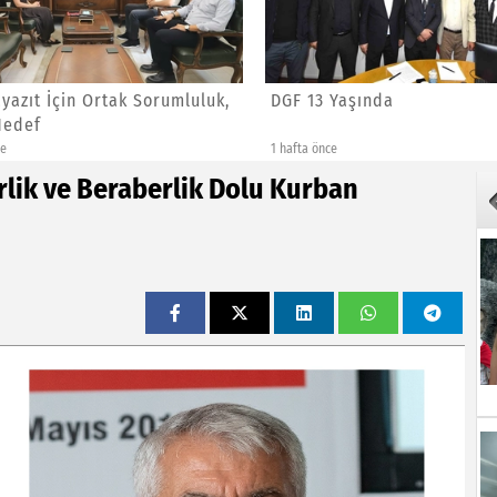
azıt İçin Ortak Sorumluluk,
DGF 13 Yaşında
edef
e
1 hafta önce
rlik ve Beraberlik Dolu Kurban