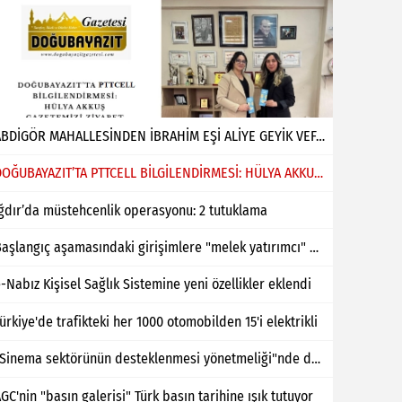
ABDİGÖR MAHALLESİNDEN İBRAHİM EŞİ ALİYE GEYİK VEFAT ETMİŞTİR
DOĞUBAYAZIT’TA PTTCELL BİLGİLENDİRMESİ: HÜLYA AKKUŞ GAZETEMİZİ ZİYARET ETTİ
ğdır’da müstehcenlik operasyonu: 2 tutuklama
Başlangıç aşamasındaki girişimlere "melek yatırımcı" desteği
-Nabız Kişisel Sağlık Sistemine yeni özellikler eklendi
ürkiye'de trafikteki her 1000 otomobilden 15'i elektrikli
"Sinema sektörünün desteklenmesi yönetmeliği"nde değişiklik yapıldı
GC'nin "basın galerisi" Türk basın tarihine ışık tutuyor