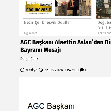
 İlk
Nezir Çelik Teşvik Ödülleri
Doğubay
u...
Ortak H
6 gün önce
1 hafta önc
AGC Başkanı Alaettin Aslan’dan Bi
Bayramı Mesajı
Dengi Çelik
Medya
26.05.2026 21:42:00
0