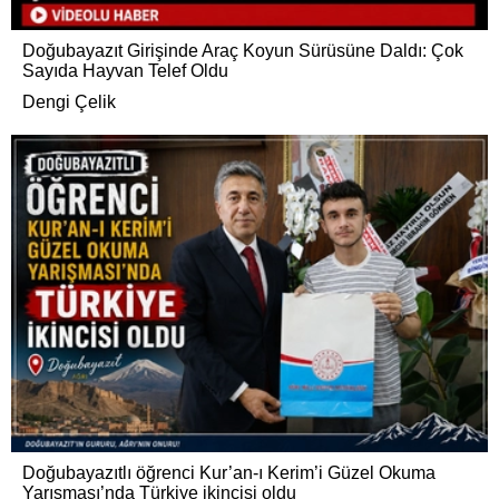
Doğubayazıt Girişinde Araç Koyun Sürüsüne Daldı: Çok
Sayıda Hayvan Telef Oldu
Dengi Çelik
Doğubayazıtlı öğrenci Kur’an-ı Kerim’i Güzel Okuma
Yarışması’nda Türkiye ikincisi oldu