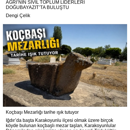
AĞRI’NIN SİVİL TOPLUM LİDERLERİ
DOĞUBAYAZIT’TA BULUŞTU
Dengi Çelik
Koçbaşı Mezarlığı tarihe ışık tutuyor
Iğdır’da başta Karakoyunlu ilçesi olmak üzere birçok
köyde bulunan koçbaşlı mezar taşları, Karakoyunlular