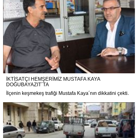
İKTİSATÇI HEMŞERİMİZ MUSTAFA KAYA
DOĞUBAYAZIT´TA
İlçenin keşmekeş trafiği Mustafa Kaya´nın dikkatini çekti.