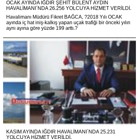
OCAK AYINDA IĞDIR ŞEHİT BÜLENT AYDIN
HAVALİMANI´NDA 26.256 YOLCUYA HİZMET VERİLDİ.
Havalimanı Müdürü Fikret BAĞCA, ?2018 Yılı OCAK
ayında iç hat iniş-kalkış yapan uçak trafiği bir önceki yılın
aynı ayına göre yüzde 199 arttı.?
KASIM AYINDA IĞDIR HAVALİMANI´NDA 25.231
YOLCUYA HİZMET VERİLDİ.