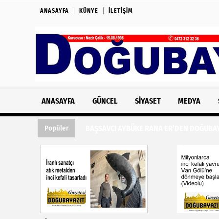
ANASAYFA
KÜNYE
İLETIŞIM
ANASAYFA
GÜNCEL
SIYASET
MEDYA
BAŞSAVCI AYBÜKE RANA ER’DEN DOĞUBAYA
Popüler