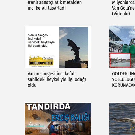
İranlı sanatçı atık metalden
Milyonlarca
inci kefali tasarladı
Van Gölü’n
(Videolu)
Van’ın simgesi inci kefali
GÖLDEKİ İNC
sahildeki heykeliyle ilgi odağı
YOLCULUĞUN
oldu
KORUNACA