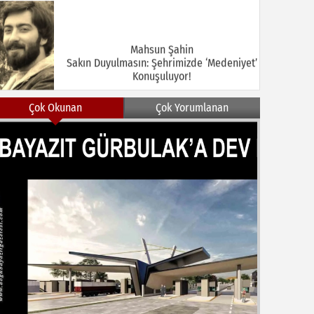
Mahsun Şahin
Sakın Duyulmasın: Şehrimizde ‘Medeniyet’
Konuşuluyor!
Çok Okunan
Çok Yorumlanan
MEHMET KOÇ
DOĞUBAYAZIT ASLINDA BİR İNANÇ
MERKEZİDİR
NEZİR ÇELİK
DOĞUBAYAZIT’TA KUŞLAR VE İNSANLAR