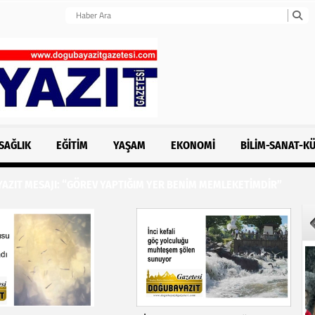
SAĞLIK
EĞITIM
YAŞAM
EKONOMI
BILIM-SANAT-K
ZIT MESAJI: “GÖREV YAPTIĞIM YER BENİM MEMLEKETİMDİR”