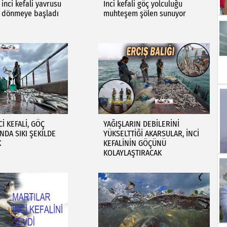
 inci kefali yavrusu
İnci kefali göç yolculuğu
e dönmeye başladı
muhteşem şölen sunuyor
İ KEFALİ, GÖÇ
YAĞIŞLARIN DEBİLERİNİ
DA SIKI ŞEKİLDE
YÜKSELTTİĞİ AKARSULAR, İNCİ
K
KEFALİNİN GÖÇÜNÜ
KOLAYLAŞTIRACAK