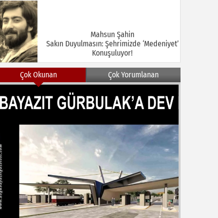
Mahsun Şahin
Sakın Duyulmasın: Şehrimizde ‘Medeniyet’
Konuşuluyor!
Çok Okunan
Çok Yorumlanan
MEHMET KOÇ
DOĞUBAYAZIT ASLINDA BİR İNANÇ
MERKEZİDİR
NEZİR ÇELİK
DOĞUBAYAZIT’TA KUŞLAR VE İNSANLAR