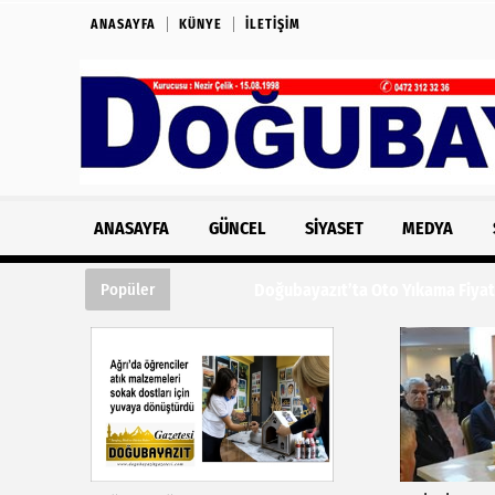
ANASAYFA
KÜNYE
İLETIŞIM
ANASAYFA
GÜNCEL
SIYASET
MEDYA
Doğubayazıt’ta Oto Yıkama Fiyatları Tepk
Popüler