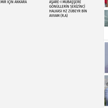
EMİR İÇİN ANKARA
AŞARE-İ MÜBAŞŞERE
GÖNÜLLERİN SEKİZİNCİ
HALKASI HZ ZÜBEYR BİN
AVVAM (R.A)