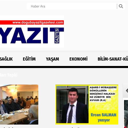
SAĞLIK
EĞITIM
YAŞAM
EKONOMI
BILIM-SANAT-K
i