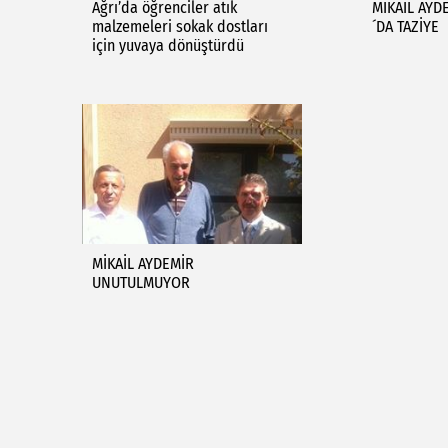
Ağrı’da öğrenciler atık
MİKAİL AYD
malzemeleri sokak dostları
´DA TAZİYE
için yuvaya dönüştürdü
MİKAİL AYDEMİR
UNUTULMUYOR