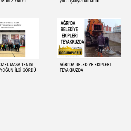
OĞUN ZİYARET
yılı coşkuyla kutlandı
 ÖZEL MASA TENİSİ
AĞRI’DA BELEDİYE EKİPLERİ
 YOĞUN İLGİ GÖRDÜ
TEYAKKUZDA