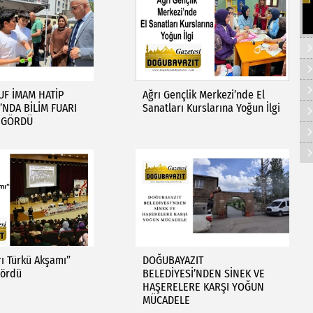
UF İMAM HATİP
Ağrı Gençlik Merkezi’nde El
NDA BİLİM FUARI
Sanatları Kurslarına Yoğun İlgi
İ GÖRDÜ
rı Türkü Akşamı”
DOĞUBAYAZIT
Gördü
BELEDİYESİ’NDEN SİNEK VE
HAŞERELERE KARŞI YOĞUN
MÜCADELE