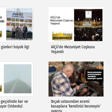
 günleri büyük ilgi
AİÇÜ’de Mezuniyet Coşkusu
Yaşandı
 geçidinde kar ve
Bıçak ustasından acemi
oluyor (Videolu)
kasaplara ’kendinizi kesmeyin’
uyarısı