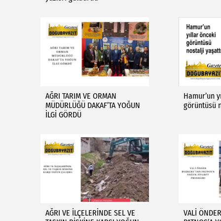
AĞRI TARIM VE ORMAN
Hamur’un yı
MÜDÜRLÜĞÜ DAKAF’TA YOĞUN
görüntüsü n
İLGİ GÖRDÜ
AĞRI VE İLÇELERİNDE SEL VE
VALİ ÖNDE