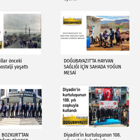
llar önceki
DOĞUBAYAZIT’TA HAYVAN
ostalji yaşattı
SAĞLIĞI İÇİN SAHADA YOĞUN
MESAİ
R BOZKURT’TAN
Diyadin’in kurtuluşunun 108.