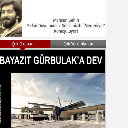
Mahsun Şahin
Sakın Duyulmasın: Şehrimizde ‘Medeniyet’
Konuşuluyor!
Çok Okunan
Çok Yorumlanan
MEHMET KOÇ
DOĞUBAYAZIT ASLINDA BİR İNANÇ
MERKEZİDİR
NEZİR ÇELİK
DOĞUBAYAZIT’TA KUŞLAR VE İNSANLAR