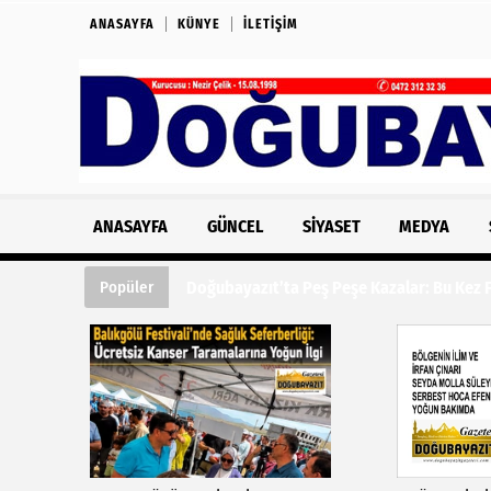
ANASAYFA
KÜNYE
İLETIŞIM
ANASAYFA
GÜNCEL
SIYASET
MEDYA
Doğubayazıt’ta Peş Peşe Kazalar: Bu Kez Fe
Popüler