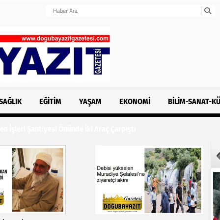
SAĞLIK
EĞITIM
YAŞAM
EKONOMI
BILIM-SANAT-K
n İşleri Şantiyesi Önünde İki Araç Çarpıştı