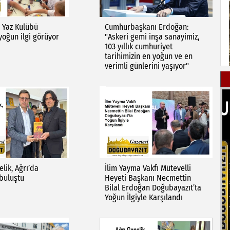
 Yaz Kulübü
Cumhurbaşkanı Erdoğan:
 yoğun ilgi görüyor
"Askeri gemi inşa sanayimiz,
103 yıllık cumhuriyet
tarihimizin en yoğun ve en
verimli günlerini yaşıyor"
elik, Ağrı’da
İlim Yayma Vakfı Mütevelli
 buluştu
Heyeti Başkanı Necmettin
Bilal Erdoğan Doğubayazıt’ta
Yoğun İlgiyle Karşılandı