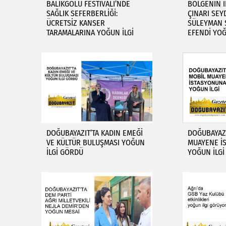
BALIKGÖLÜ FESTİVALİ’NDE
BÖLGENİN İ
SAĞLIK SEFERBERLİĞİ:
ÇINARI SEY
ÜCRETSİZ KANSER
SÜLEYMAN 
TARAMALARINA YOĞUN İLGİ
EFENDİ YO
DOĞUBAYAZIT’TA KADIN EMEĞİ
DOĞUBAYAZI
VE KÜLTÜR BULUŞMASI YOĞUN
MUAYENE İ
İLGİ GÖRDÜ
YOĞUN İLGİ