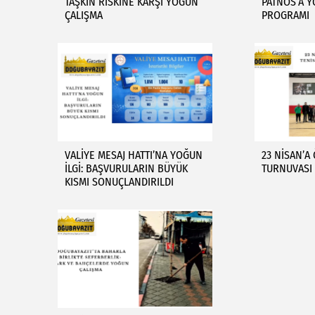
TAŞKIN RİSKİNE KARŞI YOĞUN
PATNOS’A Y
ÇALIŞMA
PROGRAMI
VALİYE MESAJ HATTI’NA YOĞUN
23 NİSAN’A
İLGİ: BAŞVURULARIN BÜYÜK
TURNUVASI
KISMI SONUÇLANDIRILDI