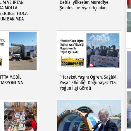
LİM VE İRFAN
Debisi yükselen Muradiye
DA MOLLA
Şelalesi’ne ziyaretçi akını
SERBEST HOCA
ĞUN BAKIMDA
T’TA MOBİL
“Hareket Yaşını Öğren, Sağlıklı
STASYONUNA
Yaşa” Etkinliği Doğubayazıt’ta
Yoğun İlgi Gördü