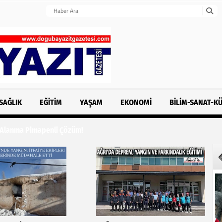
SAĞLIK
EĞITIM
YAŞAM
EKONOMI
BILIM-SANAT-K
 Alanına Pimapenli Çözüm!