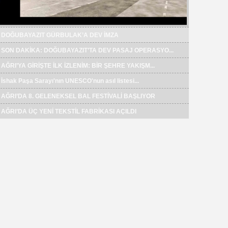
Seyithan KAYA
SAĞLIK YURDU DİYADİN KAPLICALARI
DOĞUBAYAZIT GÜRBULAK’A DEV İMZA
“BAĞIMLILIKLARIN TEMELİNDE NEFSİN HASTALIKLAR...
SON DAKİKA: DOĞUBAYAZIT’TA DEV PASAJ OPERASYO...
İŞKUR’DAN DOĞUBAYAZIT’TA İŞGÜCÜ UYUM PROGRAMI...
AĞRI’YA GİRİŞTE İLK İZLENİM: BİR ŞEHRE YAKIŞM...
AĞRI’DA BAŞIBOŞ SOKAK KÖPEKLERİ TEHLİKE SAÇIY...
İshak Paşa Sarayı'nın UNESCO'nun asıl listesi...
Doğubayazıt'lı Yazar Fatih Yıldız "Şeva" kita...
Yusuf YETİŞ
Mülk Godamanlarının İnsaf Sınavı: Hz.
AĞRI’DA 8. GELENEKSEL BAL FESTİVALİ BAŞLIYOR
AKİF MANAF SAĞLIK VE BARIŞ ÖDÜLÜ GAZİ MUSTAFA...
Ömer’in Terazisi Bu Fiyatları Tartar mı?
AĞRI’DA ÜÇ YENİ TEKSTİL FABRİKASI AÇILDI
AKİF MANAF’A “EŞİTLİK VE BARIŞ ÖDÜLÜ”