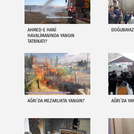
AHMED-E HANİ
DOĞUBAYAZI
HAVALİMANINDA YANGIN
TATBİKATI?
AĞRI´DA MEZARLIKTA YANGIN?
AĞRI´DA YA