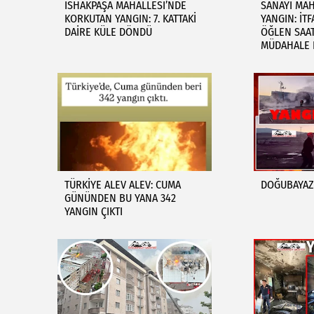
İSHAKPAŞA MAHALLESİ’NDE
SANAYİ MAH
KORKUTAN YANGIN: 7. KATTAKİ
YANGIN: İTF
DAİRE KÜLE DÖNDÜ
ÖĞLEN SAA
MÜDAHALE 
TÜRKİYE ALEV ALEV: CUMA
DOĞUBAYAZI
GÜNÜNDEN BU YANA 342
YANGIN ÇIKTI