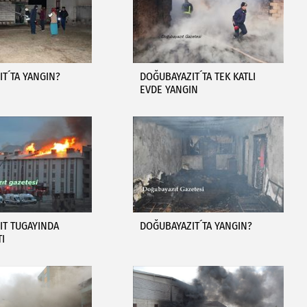
T´TA YANGIN?
DOĞUBAYAZIT´TA TEK KATLI
EVDE YANGIN
IT TUGAYINDA
DOĞUBAYAZIT´TA YANGIN?
TI