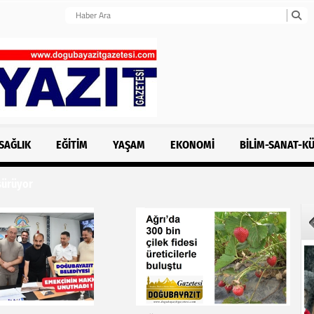
SAĞLIK
EĞITIM
YAŞAM
EKONOMI
BILIM-SANAT-K
 sürüyor