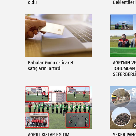
oldu
Beklentiler
Babalar Günü e-ticaret
AĞRI'NIN V
satışlarını artırdı
TOHUMDAN 
SEFERBERLİ
AĞRILI KIZLAR EĞİTİM
ŞEKER PANC