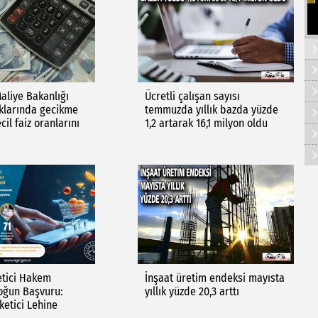
aliye Bakanlığı
Ücretli çalışan sayısı
klarında gecikme
temmuzda yıllık bazda yüzde
il faiz oranlarını
1,2 artarak 16,1 milyon oldu
etici Hakem
İnşaat üretim endeksi mayısta
oğun Başvuru:
yıllık yüzde 20,3 arttı
ketici Lehine