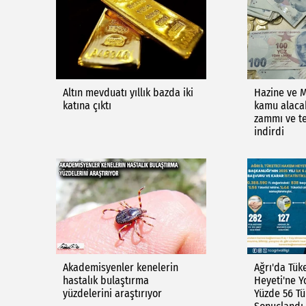
Altın mevduatı yıllık bazda iki
Hazine ve M
katına çıktı
kamu alaca
zammı ve tec
indirdi
Akademisyenler kenelerin
Ağrı'da Tük
hastalık bulaştırma
Heyeti'ne Y
yüzdelerini araştırıyor
Yüzde 56 Tü