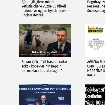
Ağrılı çiftçilere müjde:
Doğubayazıt
Yetiştiricilere yüzde 50 hibeli
Personeline
makine ve uygun fiyatlı hayvan
Sözleşmesi
ilaçları desteği
Bakan Çiftçi: "Yıl başına kadar
AĞRI’DA Mİ
sokak köpeklerinin hepsini
UMUT SEFER
barınaklara toplatacağım"
HEDEFİNE S
KALDI