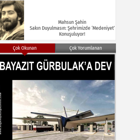
Mahsun Şahin
Sakın Duyulmasın: Şehrimizde ‘Medeniyet’
Konuşuluyor!
Çok Okunan
Çok Yorumlanan
MEHMET KOÇ
DOĞUBAYAZIT ASLINDA BİR İNANÇ
MERKEZİDİR
NEZİR ÇELİK
DOĞUBAYAZIT’TA KUŞLAR VE İNSANLAR