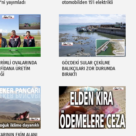
i"ni yayımladı
otomobilden 15'i elektrikli
ERİMLİ OVALARINDA
GÖL'DEKİ SULAR ÇEKİLME
FİDANA ÜRETİM
BALIKÇILARI ZOR DURUMDA
Ğİ
BIRAKTI
ARININ EKİM ALANI