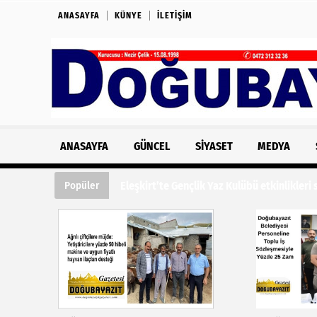
ANASAYFA
KÜNYE
İLETIŞIM
ANASAYFA
GÜNCEL
SIYASET
MEDYA
Eleşkirt’te Gençlik Yaz Kulübü etkinlikleri
Popüler