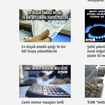
Sonuçlandı
En düşük emekli aylığı 16 bin
Şehit yakınl
881 liraya yükseltilecek
evsel doğal
yüzde 50 in
Zamlı memur maaşları belli
TCMB "Sektö