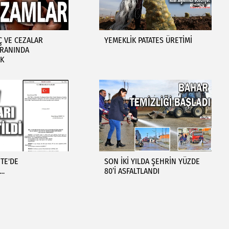
Ç VE CEZALAR
YEMEKLİK PATATES ÜRETİMİ
ORANINDA
K
TE'DE
SON İKİ YILDA ŞEHRİN YÜZDE
I…
80’İ ASFALTLANDI