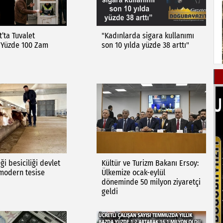
’ta Tuvalet
"Kadınlarda sigara kullanımı
e Yüzde 100 Zam
son 10 yılda yüzde 38 arttı"
i besiciliği devlet
Kültür ve Turizm Bakanı Ersoy:
 modern tesise
Ülkemize ocak-eylül
döneminde 50 milyon ziyaretçi
geldi