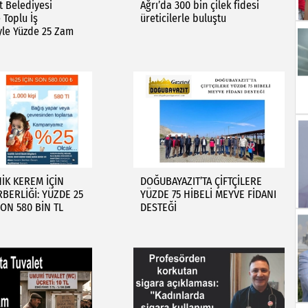
 Belediyesi
Ağrı’da 300 bin çilek fidesi
 Toplu İş
üreticilerle buluştu
yle Yüzde 25 Zam
NİK KEREM İÇİN
DOĞUBAYAZIT’TA ÇİFTÇİLERE
BERLİĞİ: YÜZDE 25
YÜZDE 75 HİBELİ MEYVE FİDANI
ON 580 BİN TL
DESTEĞİ