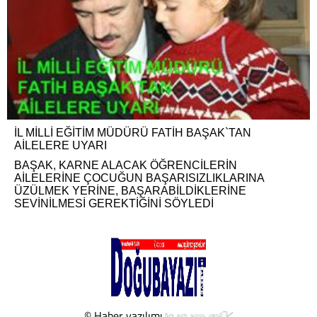
İL MİLLİ EĞİTİM MÜDÜRÜ FATİH BAŞAK`TAN
AİLELERE UYARI
BAŞAK, KARNE ALACAK ÖĞRENCİLERİN
AİLELERİNE ÇOCUĞUN BAŞARISIZLIKLARINA
ÜZÜLMEK YERİNE, BAŞARABİLDİKLERİNE
SEVİNİLMESİ GEREKTİĞİNİ SÖYLEDİ
© Haber yazılımı