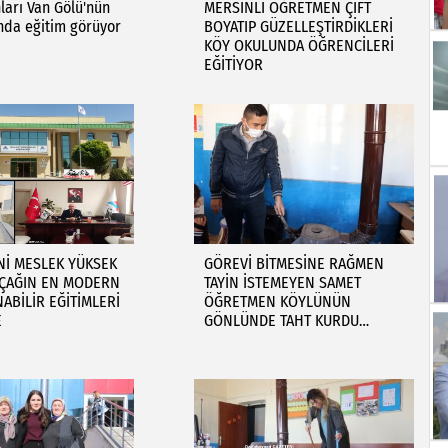
nları Van Gölü'nün
MERSİNLİ ÖĞRETMEN ÇİFT
nda eğitim görüyor
BOYATIP GÜZELLEŞTİRDİKLERİ
KÖY OKULUNDA ÖĞRENCİLERİ
EĞİTİYOR
Nİ MESLEK YÜKSEK
GÖREVİ BİTMESİNE RAĞMEN
ÇAĞIN EN MODERN
TAYİN İSTEMEYEN SAMET
ABİLİR EĞİTİMLERİ
ÖĞRETMEN KÖYLÜNÜN
E
GÖNLÜNDE TAHT KURDU…