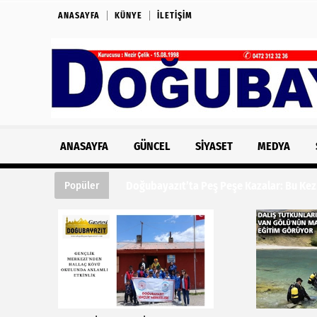
ANASAYFA
KÜNYE
İLETIŞIM
ANASAYFA
GÜNCEL
SIYASET
MEDYA
Doğubayazıt’ta Peş Peşe Kazalar: Bu Kez Fe
Popüler