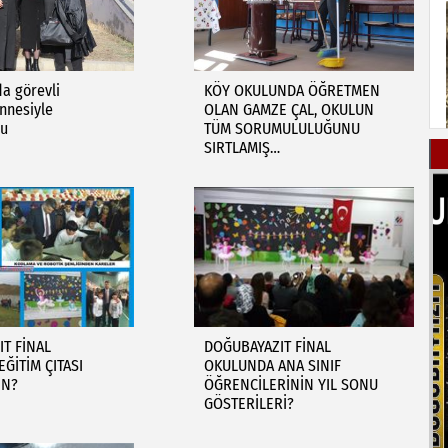
a görevli
KÖY OKULUNDA ÖĞRETMEN
nnesiyle
OLAN GAMZE ÇAL, OKULUN
du
TÜM SORUMULULUĞUNU
SIRTLAMIŞ…
T FİNAL
DOĞUBAYAZIT FİNAL
ĞİTİM ÇITASI
OKULUNDA ANA SINIF
EN?
ÖĞRENCİLERİNİN YIL SONU
GÖSTERİLERİ?