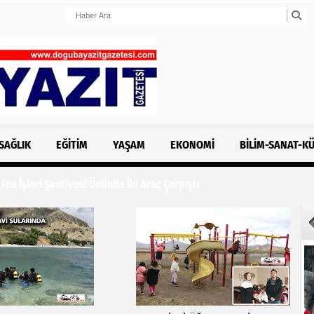
SAĞLIK
EĞITIM
YAŞAM
EKONOMI
BILIM-SANAT-K
n İşleri Şantiyesi Önünde İki Araç Çarpıştı