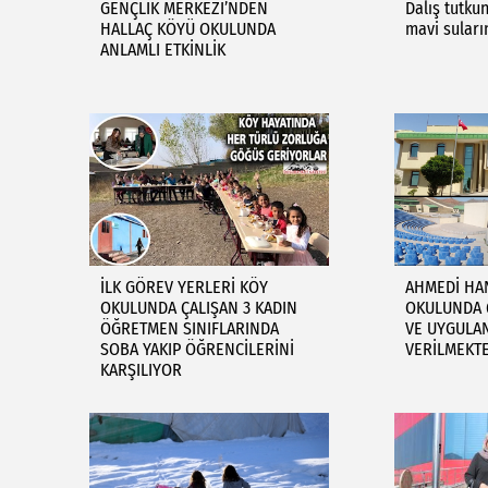
GENÇLİK MERKEZİ’NDEN
Dalış tutku
HALLAÇ KÖYÜ OKULUNDA
mavi suları
ANLAMLI ETKİNLİK
İLK GÖREV YERLERİ KÖY
AHMEDİ HA
OKULUNDA ÇALIŞAN 3 KADIN
OKULUNDA 
ÖĞRETMEN SINIFLARINDA
VE UYGULAN
SOBA YAKIP ÖĞRENCİLERİNİ
VERİLMEKT
KARŞILIYOR