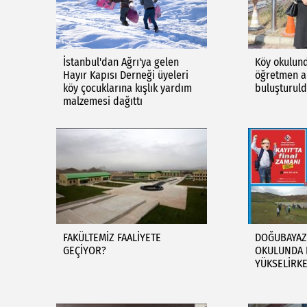
İstanbul'dan Ağrı'ya gelen
Köy okulund
Hayır Kapısı Derneği üyeleri
öğretmen a
köy çocuklarına kışlık yardım
buluşturul
malzemesi dağıttı
FAKÜLTEMİZ FAALİYETE
DOĞUBAYAZI
GEÇİYOR?
OKULUNDA E
YÜKSELİRK