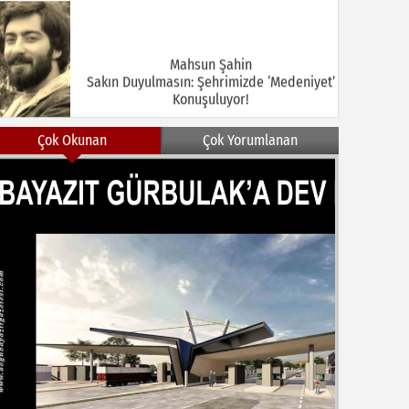
Mahsun Şahin
Sakın Duyulmasın: Şehrimizde ‘Medeniyet’
Konuşuluyor!
Çok Okunan
Çok Yorumlanan
MEHMET KOÇ
DOĞUBAYAZIT ASLINDA BİR İNANÇ
MERKEZİDİR
NEZİR ÇELİK
DOĞUBAYAZIT’TA KUŞLAR VE İNSANLAR