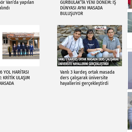
ümör Van’da yapılan
GÜRBULAK’TA YENİ DÖNEM: İŞ
alındı
DÜNYASI AYNI MASADA
BULUŞUYOR
26 YOL HARİTASI
Vanlı 3 kardeş ortak masada
: KRİTİK ULAŞIM
ders çalışarak üniversite
 MASADA
hayallerini gerçekleştirdi