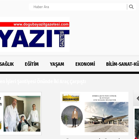
SAĞLIK
EĞITIM
YAŞAM
EKONOMI
BILIM-SANAT-K
n İşleri Şantiyesi Önünde İki Araç Çarpıştı