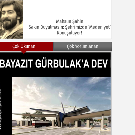
Mahsun Şahin
Sakın Duyulmasın: Şehrimizde ‘Medeniyet’
Konuşuluyor!
Çok Okunan
Çok Yorumlanan
MEHMET KOÇ
DOĞUBAYAZIT ASLINDA BİR İNANÇ
MERKEZİDİR
NEZİR ÇELİK
DOĞUBAYAZIT’TA KUŞLAR VE İNSANLAR