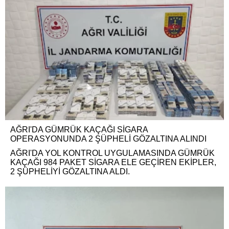
AĞRI'DA GÜMRÜK KAÇAĞI SİGARA
OPERASYONUNDA 2 ŞÜPHELİ GÖZALTINA ALINDI
AĞRI'DA YOL KONTROL UYGULAMASINDA GÜMRÜK
KAÇAĞI 984 PAKET SİGARA ELE GEÇİREN EKİPLER,
2 ŞÜPHELİYİ GÖZALTINA ALDI.