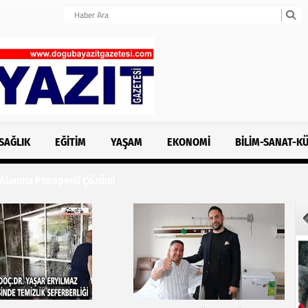
SAĞLIK
EĞITIM
YAŞAM
EKONOMI
BILIM-SANAT-K
 Alanına Pimapenli Çözüm!