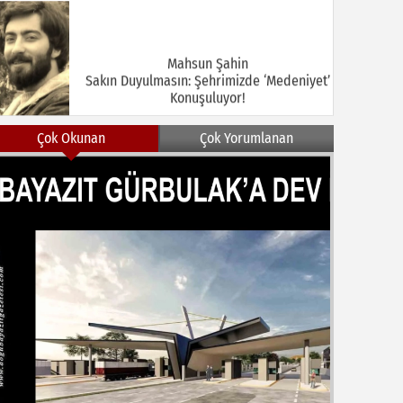
Mahsun Şahin
Sakın Duyulmasın: Şehrimizde ‘Medeniyet’
Konuşuluyor!
Çok Okunan
Çok Yorumlanan
MEHMET KOÇ
DOĞUBAYAZIT ASLINDA BİR İNANÇ
MERKEZİDİR
NEZİR ÇELİK
DOĞUBAYAZIT’TA KUŞLAR VE İNSANLAR