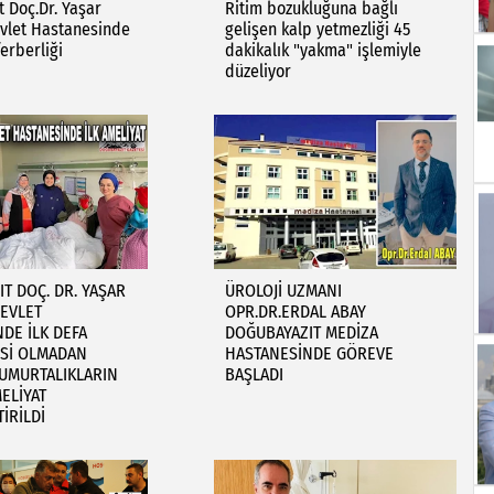
 Doç.Dr. Yaşar
Ritim bozukluğuna bağlı
evlet Hastanesinde
gelişen kalp yetmezliği 45
erberliği
dakikalık "yakma" işlemiyle
düzeliyor
T DOÇ. DR. YAŞAR
ÜROLOJİ UZMANI
EVLET
OPR.DR.ERDAL ABAY
DE İLK DEFA
DOĞUBAYAZIT MEDİZA
ESİ OLMADAN
HASTANESİNDE GÖREVE
YUMURTALIKLARIN
BAŞLADI
MELİYAT
İRİLDİ