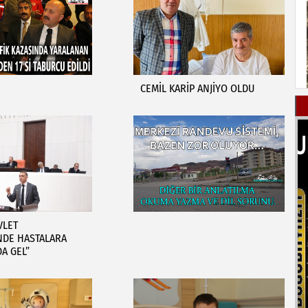
CEMİL KARİP ANJİYO OLDU
VLET
NDE HASTALARA
DA GEL”