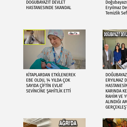
DOĞUBAYAZIT DEVLET
Doğubayazıt
HASTANESINDE SKANDAL
Eryılmaz D
Temizlik Sef
KİTAPLARDAN ETKİLENEREK
DOĞUBAYAZI
EBE OLDU, 14 YILDA ÇOK
ERYILMAZ D
SAYIDA ÇİFTİN EVLAT
HASTANESİN
SEVİNCİNE ŞAHİTLİK ETTİ
KARINDA K
RAHİM VE 
ALINDIĞI A
GERÇEKLEŞT