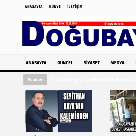
ANASAYFA
KÜNYE
İLETIŞIM
ANASAYFA
GÜNCEL
SIYASET
MEDYA
Hastanede Şaşırtan Güvenlik Önlemi: Kazı
Popüler