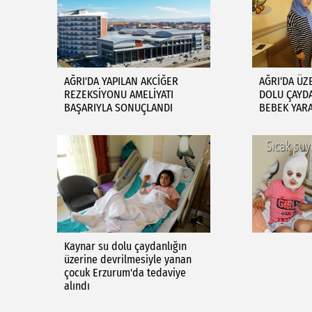
AĞRI'DA YAPILAN AKCİĞER
AĞRI'DA ÜZ
REZEKSİYONU AMELİYATI
DOLU ÇAYD
BAŞARIYLA SONUÇLANDI
BEBEK YAR
Kaynar su dolu çaydanlığın
üzerine devrilmesiyle yanan
çocuk Erzurum'da tedaviye
alındı