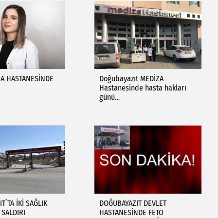
ZA HASTANESİNDE
Doğubayazıt MEDİZA
Hastanesinde hasta hakları
günü…
T´TA İKİ SAĞLIK
DOĞUBAYAZIT DEVLET
 SALDIRI
HASTANESİNDE FETÖ