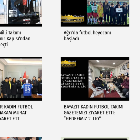
illi Takımı
Ağrı’da futbol heyecanı
nır Kapısı’ndan
başladı
eçti
R KADIN FUTBOL
BAYAZIT KADIN FUTBOL TAKIMI
YMAKAM MURAT
GAZETEMİZİ ZİYARET ETTİ:
İYARET ETTİ
“HEDEFİMİZ 2. LİG”