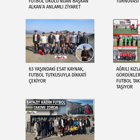
FUTBOL OKULU’NDAN BAŞKAN
TURNUVASI 
ALKAN’A ANLAMLI ZİYARET
63 YAŞINDAKİ ESAT KAYNAK,
AĞRILI KIZL
FUTBOL TUTKUSUYLA DİKKATİ
GÖRDÜKLERİ
ÇEKİYOR
FUTBOL TAK
TAŞIYOR