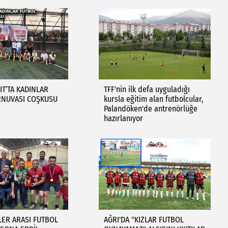
T’TA KADINLAR
TFF'nin ilk defa uyguladığı
RNUVASI COŞKUSU
kursla eğitim alan futbolcular,
Palandöken'de antrenörlüğe
hazırlanıyor
ER ARASI FUTBOL
AĞRI'DA "KIZLAR FUTBOL