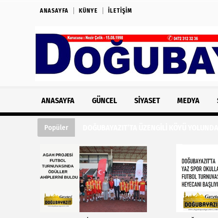
ANASAYFA
KÜNYE
İLETIŞIM
ANASAYFA
GÜNCEL
SIYASET
MEDYA
DOĞUBAYAZIT’TA ÜZENGİLİ KÖYÜ YOLUNDA
Popüler