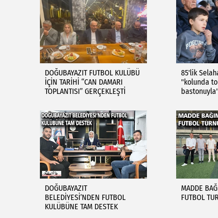
DOĞUBAYAZIT FUTBOL KULÜBÜ
85'lik Sela
İÇİN TARİHİ “CAN DAMARI
"kolunda to
TOPLANTISI” GERÇEKLEŞTİ
bastonuyla"
DOĞUBAYAZIT
MADDE BAĞI
BELEDİYESİ’NDEN FUTBOL
FUTBOL TUR
KULÜBÜNE TAM DESTEK