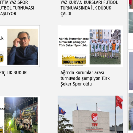
T’TA YAZ SPOR
YAZ KUR’AN KURSLARI FUTBOL
FUTBOL TURNUVASI
TURNUVASINDA İLK DÜDÜK
BAŞLIYOR
ÇALDI
YETÇİLİK BUDUR
Ağrı'da Kurumlar arası
turnuvada şampiyon Türk
Şeker Spor oldu