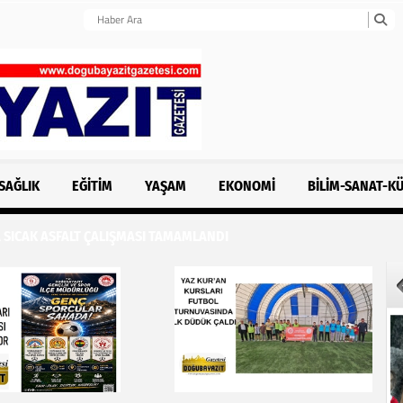
SAĞLIK
EĞITIM
YAŞAM
EKONOMI
BILIM-SANAT-K
 SICAK ASFALT ÇALIŞMASI TAMAMLANDI