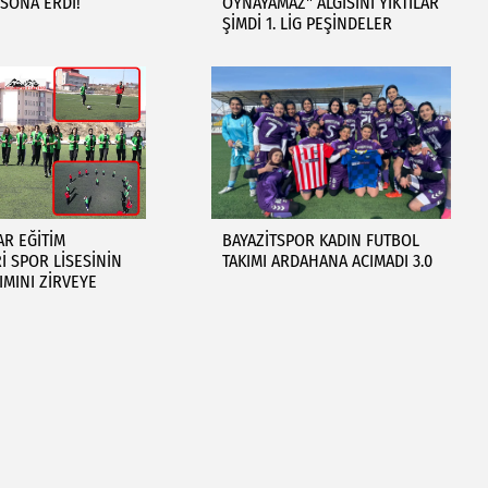
SONA ERDİ!
OYNAYAMAZ" ALGISINI YIKTILAR
ŞİMDİ 1. LİG PEŞİNDELER
AR EĞİTİM
BAYAZİTSPOR KADIN FUTBOL
 SPOR LİSESİNİN
TAKIMI ARDAHANA ACIMADI 3.0
IMINI ZİRVEYE