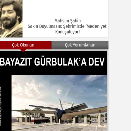
Mahsun Şahin
Sakın Duyulmasın: Şehrimizde ‘Medeniyet’
Konuşuluyor!
Çok Okunan
Çok Yorumlanan
MEHMET KOÇ
DOĞUBAYAZIT ASLINDA BİR İNANÇ
MERKEZİDİR
NEZİR ÇELİK
DOĞUBAYAZIT’TA KUŞLAR VE İNSANLAR