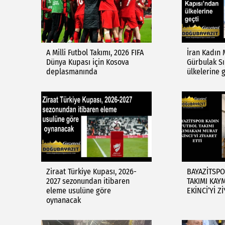
A Milli Futbol Takımı, 2026 FIFA
İran Kadın M
Dünya Kupası için Kosova
Gürbulak Sı
deplasmanında
ülkelerine g
Ziraat Türkiye Kupası, 2026-
BAYAZİTSPO
2027 sezonundan itibaren
TAKIMI KA
eleme usulüne göre
EKİNCİ’Yİ Z
oynanacak