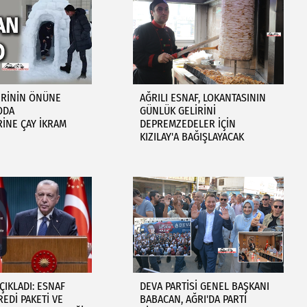
ERİNİN ÖNÜNE
AĞRILI ESNAF, LOKANTASININ
LODA
GÜNLÜK GELİRİNİ
İNE ÇAY İKRAM
DEPREMZEDELER İÇİN
KIZILAY'A BAĞIŞLAYACAK
IKLADI: ESNAF
DEVA PARTİSİ GENEL BAŞKANI
REDİ PAKETİ VE
BABACAN, AĞRI'DA PARTİ