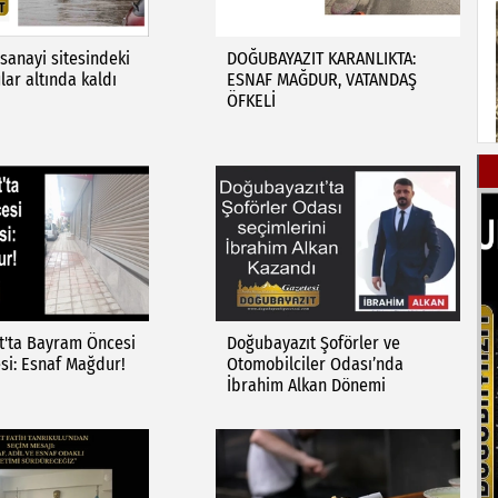
 sanayi sitesindeki
DOĞUBAYAZIT KARANLIKTA:
ular altında kaldı
ESNAF MAĞDUR, VATANDAŞ
ÖFKELİ
t'ta Bayram Öncesi
Doğubayazıt Şoförler ve
esi: Esnaf Mağdur!
Otomobilciler Odası’nda
İbrahim Alkan Dönemi