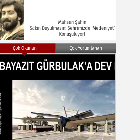
Mahsun Şahin
Sakın Duyulmasın: Şehrimizde ‘Medeniyet’
Konuşuluyor!
Çok Okunan
Çok Yorumlanan
MEHMET KOÇ
DOĞUBAYAZIT ASLINDA BİR İNANÇ
MERKEZİDİR
NEZİR ÇELİK
DOĞUBAYAZIT’TA KUŞLAR VE İNSANLAR