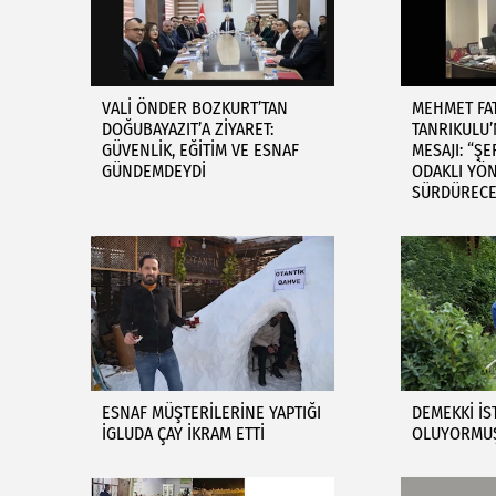
VALİ ÖNDER BOZKURT’TAN
MEHMET FA
DOĞUBAYAZIT’A ZİYARET:
TANRIKULU
GÜVENLİK, EĞİTİM VE ESNAF
MESAJI: “ŞE
GÜNDEMDEYDİ
ODAKLI YÖN
SÜRDÜRECE
ESNAF MÜŞTERİLERİNE YAPTIĞI
DEMEKKİ İS
İGLUDA ÇAY İKRAM ETTİ
OLUYORMU