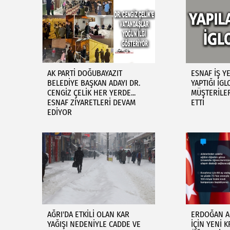
AK PARTİ DOĞUBAYAZIT
ESNAF İŞ Y
BELEDİYE BAŞKAN ADAYI DR.
YAPTIĞI İG
CENGİZ ÇELİK HER YERDE...
MÜŞTERİLER
ESNAF ZİYARETLERİ DEVAM
ETTİ
EDİYOR
AĞRI'DA ETKİLİ OLAN KAR
ERDOĞAN AÇ
YAĞIŞI NEDENİYLE CADDE VE
İÇİN YENİ K