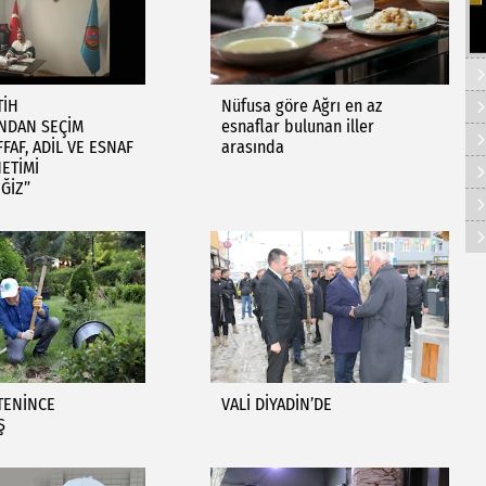
TİH
Nüfusa göre Ağrı en az
’NDAN SEÇİM
esnaflar bulunan iller
FFAF, ADİL VE ESNAF
arasında
ETİMİ
ĞİZ”
TENİNCE
VALİ DİYADİN’DE
Ş