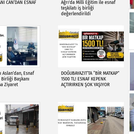
NI CAN’DAN ESNAF
Ağrı'da Milli Eğitim ile esnaf
teşkilatı iş birliği
değerlendirildi
 Aslan’dan, Esnaf
DOĞUBAYAZIT’TA “BİR MATKAP”
 Birliği Başkanı
1500 TL! ESNAF KEPENK
a Ziyaret
AÇTIRIRKEN ŞOK YAŞIYOR