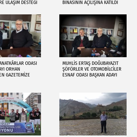
RE ULAŞIM DESTEĞİ
BİNASININ AÇILIŞINA KATILDI
ANATKÂRLAR ODASI
MUHLİS ERTAŞ DOĞUBAYAZIT
AYI ORHAN
ŞÖFÖRLER VE OTOMOBİLCİLER
EN GAZETEMİZE
ESNAF ODASI BAŞKAN ADAYI