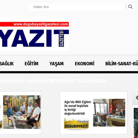
SAĞLIK
EĞITIM
YAŞAM
EKONOMI
BILIM-SANAT-K
K MÜMKÜN: SAĞLIK HİZMETLERİ BİR TIK UZAĞINIZDA