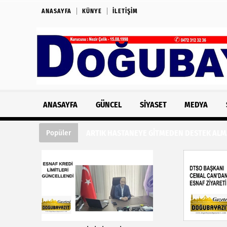
ANASAYFA
KÜNYE
İLETIŞIM
ANASAYFA
GÜNCEL
SIYASET
MEDYA
ARTIK HASTANEYE GİTMEDEN DESTEK ALMA
Popüler